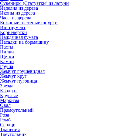
Сувениры (Статуэтки) из латуни
Изделия из дерева
Иконы из дерева
Часы из дерева
Кожаные плетеные шнурки
Инструмент
Корневертки
Наждачная бумага
Насадки на бормашину
Пасты
Пилки
Щетки
Камни
Груша
Жемчуг грушевидная
Жемчуг круг
Жемчуг пуговица
Звезда
Квадрат
Круглые
Маркизы
Овал
Прямоугольный
Роза
Ромб
Сердце
Трапеция
Треугольник