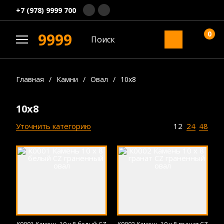
+7 (978) 9999 700
0
9999
Главная
/
Камни
/
Овал
/
10х8
10х8
Уточнить категорию
12
24
48