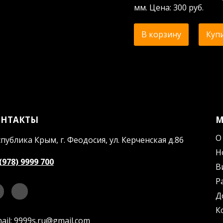
мм. Цена: 300 руб.
В корзину
Купи
ОНТАКТЫ
О
публика Крым, г. Феодосия, ул. Керченская д.86
Н
(978) 9999 700
В
Р
Д
К
ail:
9999s.ru@gmail.com