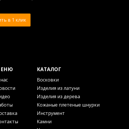
ть в 1 клик
МЕНЮ
КАТАЛОГ
 нас
Восковки
овости
Изделия из латуни
идео
Изделия из дерева
аботы
Кожаные плетеные шнурки
оставка
Инструмент
онтакты
Камни