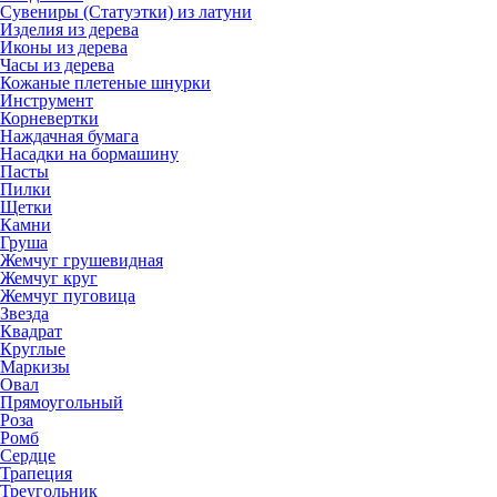
Сувениры (Статуэтки) из латуни
Изделия из дерева
Иконы из дерева
Часы из дерева
Кожаные плетеные шнурки
Инструмент
Корневертки
Наждачная бумага
Насадки на бормашину
Пасты
Пилки
Щетки
Камни
Груша
Жемчуг грушевидная
Жемчуг круг
Жемчуг пуговица
Звезда
Квадрат
Круглые
Маркизы
Овал
Прямоугольный
Роза
Ромб
Сердце
Трапеция
Треугольник