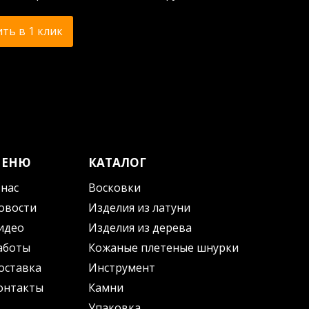
ть в 1 клик
МЕНЮ
КАТАЛОГ
 нас
Восковки
овости
Изделия из латуни
идео
Изделия из дерева
аботы
Кожаные плетеные шнурки
оставка
Инструмент
онтакты
Камни
Упаковка