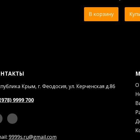
В корзину
Купи
ОНТАКТЫ
О
публика Крым, г. Феодосия, ул. Керченская д.86
Н
(978) 9999 700
В
Р
Д
К
ail:
9999s.ru@gmail.com