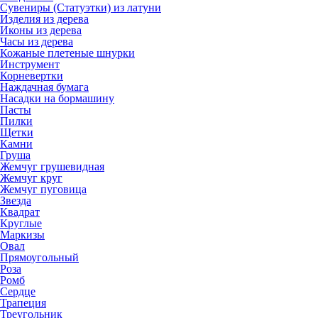
Сувениры (Статуэтки) из латуни
Изделия из дерева
Иконы из дерева
Часы из дерева
Кожаные плетеные шнурки
Инструмент
Корневертки
Наждачная бумага
Насадки на бормашину
Пасты
Пилки
Щетки
Камни
Груша
Жемчуг грушевидная
Жемчуг круг
Жемчуг пуговица
Звезда
Квадрат
Круглые
Маркизы
Овал
Прямоугольный
Роза
Ромб
Сердце
Трапеция
Треугольник