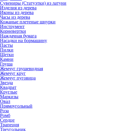
Сувениры (Статуэтки) из латуни
Изделия из дерева
Иконы из дерева
Часы из дерева
Кожаные плетеные шнурки
Инструмент
Корневертки
Наждачная бумага
Насадки на бормашину
Пасты
Пилки
Щетки
Камни
Груша
Жемчуг грушевидная
Жемчуг круг
Жемчуг пуговица
Звезда
Квадрат
Круглые
Маркизы
Овал
Прямоугольный
Роза
Ромб
Сердце
Трапеция
Треугольник