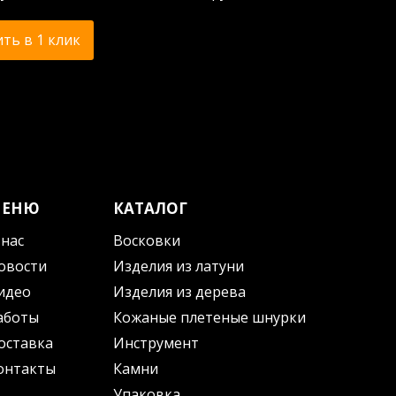
ть в 1 клик
МЕНЮ
КАТАЛОГ
 нас
Восковки
овости
Изделия из латуни
идео
Изделия из дерева
аботы
Кожаные плетеные шнурки
оставка
Инструмент
онтакты
Камни
Упаковка