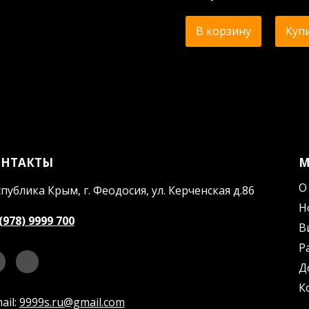
В корзину
Купи
ОНТАКТЫ
О
публика Крым, г. Феодосия, ул. Керченская д.86
Н
(978) 9999 700
В
Р
Д
К
ail:
9999s.ru@gmail.com