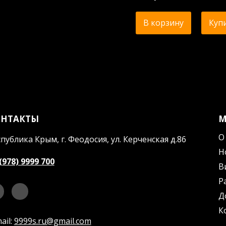
В корзину
Купи
ОНТАКТЫ
О
публика Крым, г. Феодосия, ул. Керченская д.86
Н
(978) 9999 700
В
Р
Д
К
ail:
9999s.ru@gmail.com