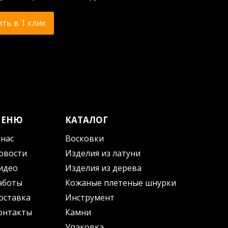
ть в 1 клик
МЕНЮ
КАТАЛОГ
 нас
Восковки
овости
Изделия из латуни
идео
Изделия из дерева
аботы
Кожаные плетеные шнурки
оставка
Инструмент
онтакты
Камни
Упаковка