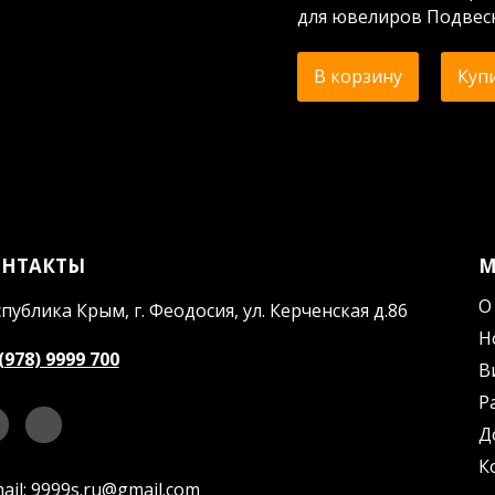
для ювелиров Подвеск
В корзину
Купи
ОНТАКТЫ
О
публика Крым, г. Феодосия, ул. Керченская д.86
Н
(978) 9999 700
В
Р
Д
К
ail:
9999s.ru@gmail.com