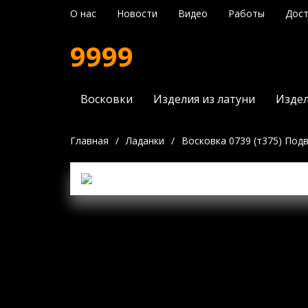
О нас
Новости
Видео
Работы
Дост
9999
Восковки
Изделия из латуни
Издел
Главная
/
Ладанки
/
Восковка 0739 (т375) Под