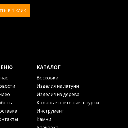
ть в 1 клик
МЕНЮ
КАТАЛОГ
 нас
Восковки
овости
Изделия из латуни
идео
Изделия из дерева
аботы
Кожаные плетеные шнурки
оставка
Инструмент
онтакты
Камни
Упаковка