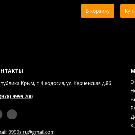
В корзину
Купи
ОНТАКТЫ
О
публика Крым, г. Феодосия, ул. Керченская д.86
Н
(978) 9999 700
В
Р
Д
К
ail:
9999s.ru@gmail.com