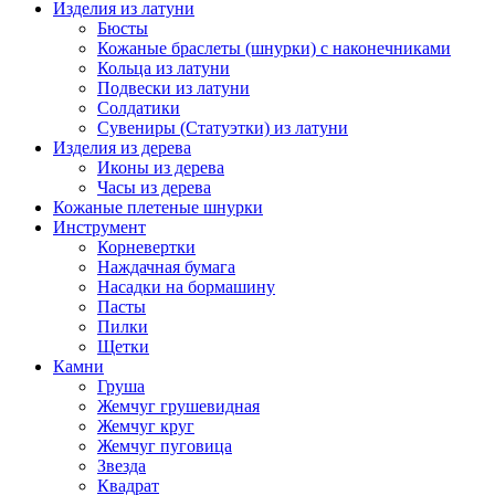
Изделия из латуни
Бюсты
Кожаные браслеты (шнурки) с наконечниками
Кольца из латуни
Подвески из латуни
Солдатики
Сувениры (Статуэтки) из латуни
Изделия из дерева
Иконы из дерева
Часы из дерева
Кожаные плетеные шнурки
Инструмент
Корневертки
Наждачная бумага
Насадки на бормашину
Пасты
Пилки
Щетки
Камни
Груша
Жемчуг грушевидная
Жемчуг круг
Жемчуг пуговица
Звезда
Квадрат