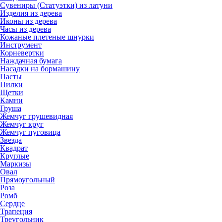
Сувениры (Статуэтки) из латуни
Изделия из дерева
Иконы из дерева
Часы из дерева
Кожаные плетеные шнурки
Инструмент
Корневертки
Наждачная бумага
Насадки на бормашину
Пасты
Пилки
Щетки
Камни
Груша
Жемчуг грушевидная
Жемчуг круг
Жемчуг пуговица
Звезда
Квадрат
Круглые
Маркизы
Овал
Прямоугольный
Роза
Ромб
Сердце
Трапеция
Треугольник