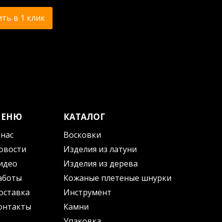
ть в 1 клик
МЕНЮ
КАТАЛОГ
 нас
Восковки
овости
Изделия из латуни
идео
Изделия из дерева
аботы
Кожаные плетеные шнурки
оставка
Инструмент
онтакты
Камни
Упаковка