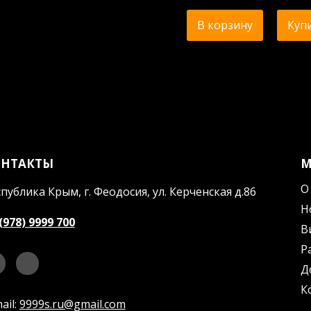
В корзину
Купи
ОНТАКТЫ
О
публика Крым, г. Феодосия, ул. Керченская д.86
Н
(978) 9999 700
В
Р
Д
К
ail:
9999s.ru@gmail.com