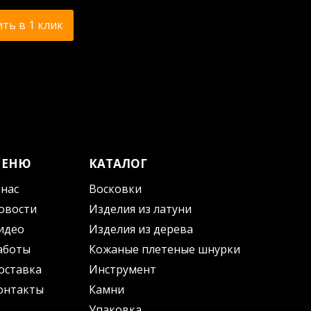
ть в 1 клик
МЕНЮ
КАТАЛОГ
 нас
Восковки
овости
Изделия из латуни
идео
Изделия из дерева
аботы
Кожаные плетеные шнурки
оставка
Инструмент
онтакты
Камни
Упаковка