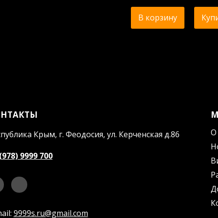
В корзину
Купи
ОНТАКТЫ
О
публика Крым, г. Феодосия, ул. Керченская д.86
Н
(978) 9999 700
В
Р
Д
К
ail:
9999s.ru@gmail.com