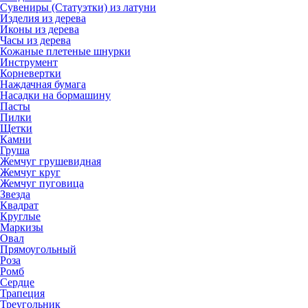
Сувениры (Статуэтки) из латуни
Изделия из дерева
Иконы из дерева
Часы из дерева
Кожаные плетеные шнурки
Инструмент
Корневертки
Наждачная бумага
Насадки на бормашину
Пасты
Пилки
Щетки
Камни
Груша
Жемчуг грушевидная
Жемчуг круг
Жемчуг пуговица
Звезда
Квадрат
Круглые
Маркизы
Овал
Прямоугольный
Роза
Ромб
Сердце
Трапеция
Треугольник