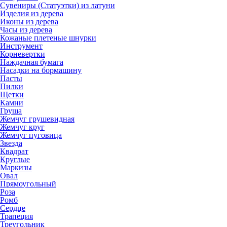
Сувениры (Статуэтки) из латуни
Изделия из дерева
Иконы из дерева
Часы из дерева
Кожаные плетеные шнурки
Инструмент
Корневертки
Наждачная бумага
Насадки на бормашину
Пасты
Пилки
Щетки
Камни
Груша
Жемчуг грушевидная
Жемчуг круг
Жемчуг пуговица
Звезда
Квадрат
Круглые
Маркизы
Овал
Прямоугольный
Роза
Ромб
Сердце
Трапеция
Треугольник