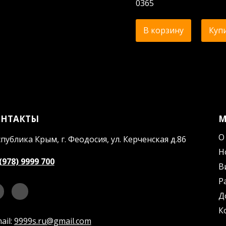
0365
В корзину
Купи
ОНТАКТЫ
О
публика Крым, г. Феодосия, ул. Керченская д.86
Н
(978) 9999 700
В
Р
Д
К
ail:
9999s.ru@gmail.com