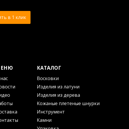
ть в 1 клик
МЕНЮ
КАТАЛОГ
 нас
Восковки
овости
Изделия из латуни
идео
Изделия из дерева
аботы
Кожаные плетеные шнурки
оставка
Инструмент
онтакты
Камни
Упаковка