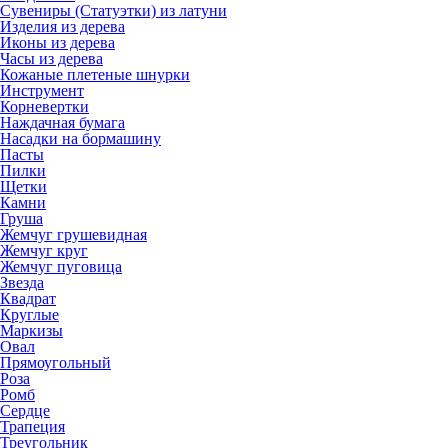
Сувениры (Статуэтки) из латуни
Изделия из дерева
Иконы из дерева
Часы из дерева
Кожаные плетеные шнурки
Инструмент
Корневертки
Наждачная бумага
Насадки на бормашину
Пасты
Пилки
Щетки
Камни
Груша
Жемчуг грушевидная
Жемчуг круг
Жемчуг пуговица
Звезда
Квадрат
Круглые
Маркизы
Овал
Прямоугольный
Роза
Ромб
Сердце
Трапеция
Треугольник