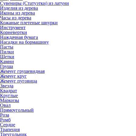
Сувениры (Статуэтки) из латуни
Изделия из дерева
Иконы из дерева
Часы из дерева
Кожаные плетеные шнурки
Инструмент
Корневертки
Наждачная бумага
Насадки на бормашину
Пасты
Пилки
Щетки
Камни
Груша
Жемчуг грушевидная
Жемчуг круг
Жемчуг пуговица
Звезда
Квадрат
Круглые
Маркизы
Овал
Прямоугольный
Роза
Ромб
Сердце
Трапеция
Треугольник