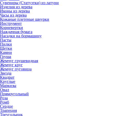
Сувениры (Статуэтки) из латуни
Изделия из дерева
Иконы из дерева
Часы из дерева
Кожаные плетеные шнурки
Инструмент
Корневертки
Наждачная бумага
Насадки на бормашину
Пасты
Пилки
Щетки
Камни
Груша
Жемчуг грушевидная
Жемчуг круг
Жемчуг пуговица
Звезда
Квадрат
Круглые
Маркизы
Овал
Прямоугольный
Роза
Ромб
Сердце
Трапеция
Треугольник