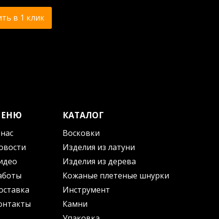
ть в 1 клик
МЕНЮ
КАТАЛОГ
 нас
Восковки
овости
Изделия из латуни
идео
Изделия из дерева
аботы
Кожаные плетеные шнурки
оставка
Инструмент
онтакты
Камни
Упаковка