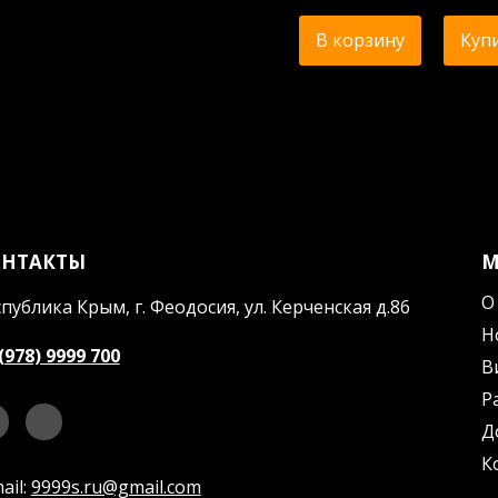
В корзину
Купи
ОНТАКТЫ
О
публика Крым, г. Феодосия, ул. Керченская д.86
Н
(978) 9999 700
В
Р
Д
К
ail:
9999s.ru@gmail.com