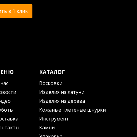
ть в 1 клик
МЕНЮ
КАТАЛОГ
 нас
Восковки
овости
Изделия из латуни
идео
Изделия из дерева
аботы
Кожаные плетеные шнурки
оставка
Инструмент
онтакты
Камни
Упаковка