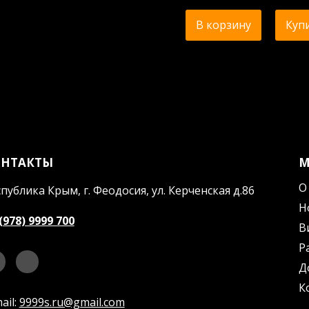
В корзину
Купи
ОНТАКТЫ
О
публика Крым, г. Феодосия, ул. Керченская д.86
Н
(978) 9999 700
В
Р
Д
К
ail:
9999s.ru@gmail.com